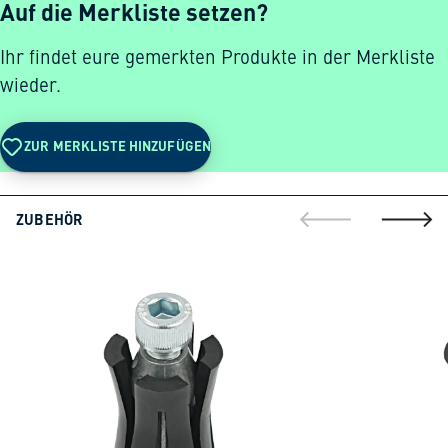
Auf die Merkliste setzen?
Ihr findet eure gemerkten Produkte in der Merkliste
wieder.
ZUR MERKLISTE HINZUFÜGEN
ZUBEHÖR
gehe zur vorherig
gehe zu