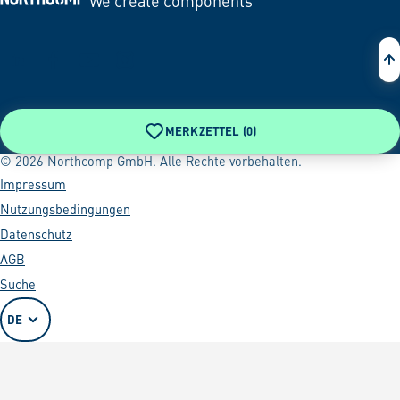
We create components
Zur Startseite
MERKZETTEL (
0
)
© 2026 Northcomp GmbH. Alle Rechte vorbehalten.
Impressum
Nutzungsbedingungen
Datenschutz
AGB
Suche
DE