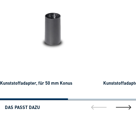
Kunststoffadapter, für 50 mm Konus
Kunststoffadapt
DAS PASST DAZU
gehe zur vorherig
gehe zu