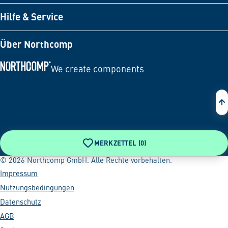
Hilfe & Service
Über Northcomp
We create components
Zur Startseite
MERKZETTEL (
0
)
© 2026 Northcomp GmbH. Alle Rechte vorbehalten.
Impressum
Nutzungsbedingungen
Datenschutz
AGB