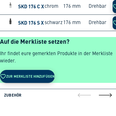
SKD 176 C X
chrom
176 mm
Drehbar
SKD 176 S X
schwarz
176 mm
Drehbar
Auf die Merkliste setzen?
Ihr findet eure gemerkten Produkte in der Merkliste
wieder.
ZUR MERKLISTE HINZUFÜGEN
ZUBEHÖR
gehe zur vorherig
gehe zu