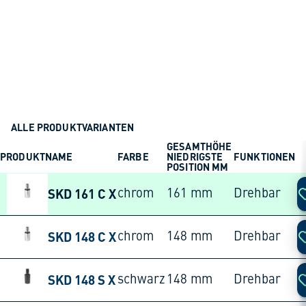
ALLE PRODUKTVARIANTEN
GESAMTHÖHE
PRODUKTNAME
FARBE
NIEDRIGSTE
FUNKTIONEN
A
POSITION MM
SKD 161 C X
chrom
161 mm
Drehbar
SKD 148 C X
chrom
148 mm
Drehbar
SKD 148 S X
schwarz
148 mm
Drehbar