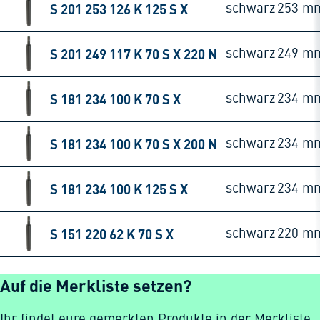
S 201 253 126 K 125 S X
schwarz
253 m
S 201 249 117 K 70 S X 220 N
schwarz
249 m
S 181 234 100 K 70 S X
schwarz
234 m
S 181 234 100 K 70 S X 200 N
schwarz
234 m
S 181 234 100 K 125 S X
schwarz
234 m
S 151 220 62 K 70 S X
schwarz
220 m
Auf die Merkliste setzen?
Ihr findet eure gemerkten Produkte in der Merkliste