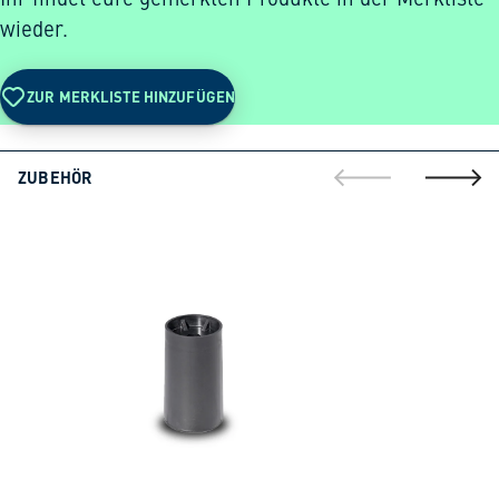
wieder.
ZUR MERKLISTE HINZUFÜGEN
ZUBEHÖR
gehe zur vorherig
gehe zu