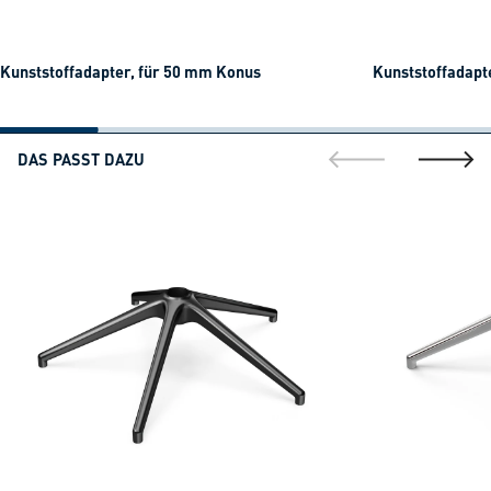
Kunststoffadapter, für 50 mm Konus
Kunststoffadapt
DAS PASST DAZU
gehe zur vorherig
gehe zu